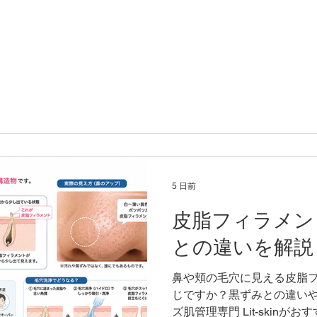
5 日前
皮脂フィラメン
との違いを解説
鼻や頬の毛穴に見える皮脂
じですか？黒ずみとの違い
ズ肌管理専門 Lit-skin