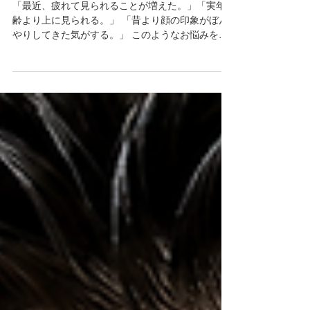
眉毛を整えると若く見える理由
「最近、疲れて見られることが増えた。」「実年
齢より上に見られる。」 「昔より顔の印象がぼん
やりしてきた気がする。」 このようなお悩みをお
持ちの男性は少なくありません。 若く見えるため
に高価な化粧品や特別なケアをイメージする方も
いますが、実はもっと身近な部分で印象は変わり
ます。 それが 『眉毛』 です。 眉毛は顔の印象
を決める重要なパーツであり、整えるだけでも清
潔感や若々しさにつながります。 今回は、なぜ眉
毛を整えると若く見えるのかについて詳しくご紹
介します。 顔の印象は眉毛で大きく変わる 人の顔
を見るとき、多くの方は無意識に目元へ視線を向
けています。 そして目元の印象を作る大きな要素
が眉毛です。 例えば、 眉毛が伸びっぱなし 輪郭が
ぼやけている 左右差が大きい 毛量が不均一 このよ
うな状態だと、顔全体がぼんやりした印象になり
やすくなります。 一方で眉毛を整えると、 目元が
はっきり見える 顔全体が引き締まる 清潔感が出る
爽やかな印象になる という変化が期待できます。
なぜ若々しく見えるのか 若々しい印象の方に共通