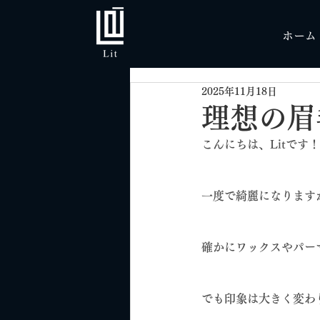
ホーム
2025年11月18日
理想の眉
こんにちは、Litです！
一度で綺麗になります
確かにワックスやパー
でも印象は大きく変わ