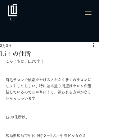
3月3日
Liｔの住所
こんにちは、LItです！
眉毛サロンで検索をかけるとかなり多くのサロンに
ヒットしてしまい、特に並木通り周辺はサロンが集
結しているのでわかりにくく、迷われる方がかなり
いらっしゃいます
Litの住所は、
広島県広島市中区中町２－2大戸中町ビル３０２