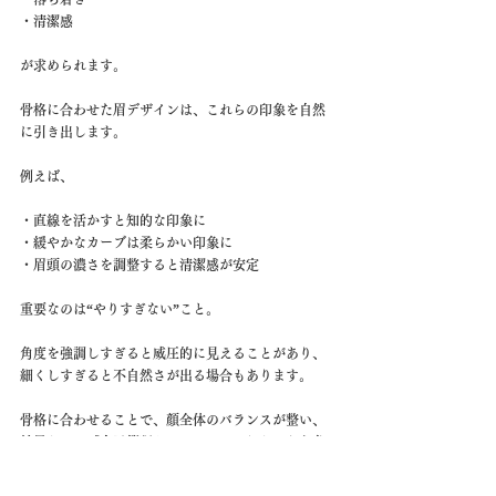
・清潔感
が求められます。
骨格に合わせた眉デザインは、これらの印象を自然
に引き出します。
例えば、
・直線を活かすと知的な印象に
・緩やかなカーブは柔らかい印象に
・眉頭の濃さを調整すると清潔感が安定
重要なのは“やりすぎない”こと。
角度を強調しすぎると威圧的に見えることがあり、
細くしすぎると不自然さが出る場合もあります。
骨格に合わせることで、顔全体のバランスが整い、
結果として「自己管理ができている人」という印象
につながりやすくなります。