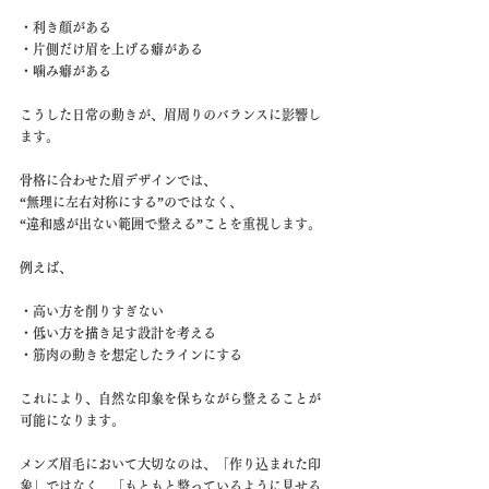
・利き顔がある
・片側だけ眉を上げる癖がある
・噛み癖がある
こうした日常の動きが、眉周りのバランスに影響し
ます。
骨格に合わせた眉デザインでは、
“無理に左右対称にする”のではなく、
“違和感が出ない範囲で整える”ことを重視します。
例えば、
・高い方を削りすぎない
・低い方を描き足す設計を考える
・筋肉の動きを想定したラインにする
これにより、自然な印象を保ちながら整えることが
可能になります。
メンズ眉毛において大切なのは、「作り込まれた印
象」ではなく、「もともと整っているように見せる