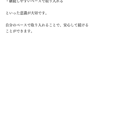
・継続しやすいペースで取り入れる
といった意識が大切です。
自分のペースで取り入れることで、安心して続ける
ことができます。
まとめ｜フェイスワックスは肌印象を
整える一歩
肌の印象は、スキンケアだけでなく、産毛の状態に
よっても左右されます。
フェイスワックスを取り入れることで、
・肌が明るく見える
・なめらかな印象になる
・清潔感が高まる印象に