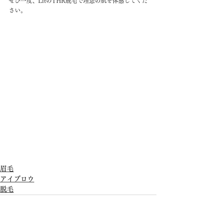
ぜひ一度、LitのTHR脱毛で理想の肌を体感してくだ
さい。
眉毛
アイブロウ
脱毛