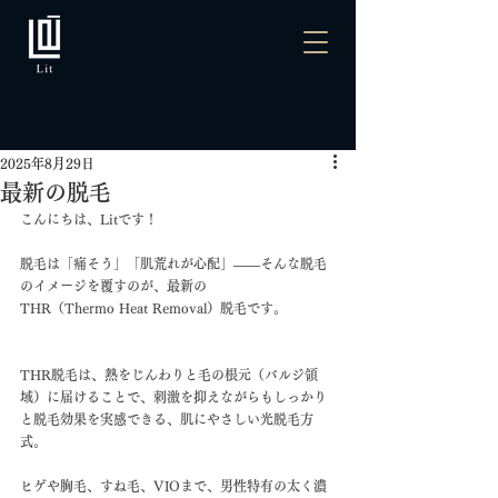
2025年8月29日
最新の脱毛
こんにちは、Litです！
脱毛は「痛そう」「肌荒れが心配」――そんな脱毛
のイメージを覆すのが、最新の
THR（Thermo Heat Removal）脱毛です。
THR脱毛は、熱をじんわりと毛の根元（バルジ領
域）に届けることで、刺激を抑えながらもしっかり
と脱毛効果を実感できる、肌にやさしい光脱毛方
式。
ヒゲや胸毛、すね毛、VIOまで、男性特有の太く濃