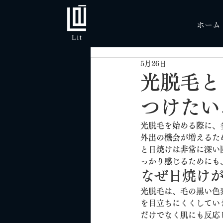
ホーム
5月26日
光脱毛と
つけたい
光脱毛を始める際に、
外出の機会が増えるた
と日焼けは非常に深い
っかり感じるためにも
なぜ日焼け
光脱毛は、毛の黒い色
を目立ちにくくしてい
だけでなく肌にも反応