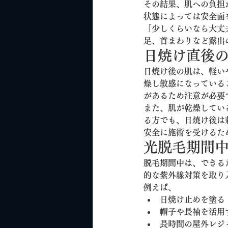
その結果、肌への負担
状態によっては安全面
「少しくらいなら大丈
足、首まわりなど露出
日焼け直後
日焼け後の肌は、軽い
燥し敏感になっている
があるため注意が必要
また、肌が乾燥してい
る方でも、日焼け後は
安全に施術を受けるた
光脱毛期間
脱毛期間中は、できる
的な紫外線対策を取り
例えば、
日焼け止めを塗る
帽子や長袖を活用
長時間の屋外レジ