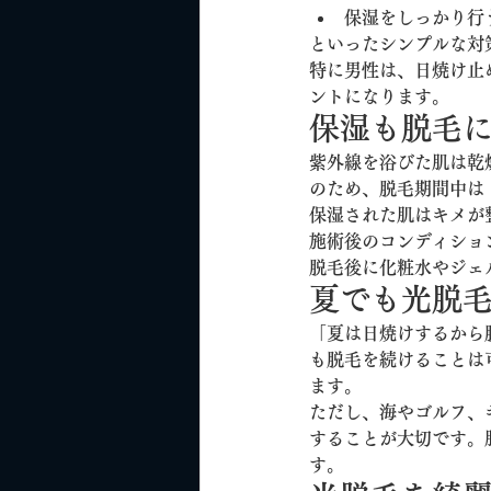
保湿をしっかり行
といったシンプルな対
特に男性は、日焼け止
ントになります。
保湿も脱毛
紫外線を浴びた肌は乾
のため、脱毛期間中は
保湿された肌はキメが
施術後のコンディショ
脱毛後に化粧水やジェ
夏でも光脱
「夏は日焼けするから
も脱毛を続けることは
ます。
ただし、海やゴルフ、
することが大切です。
す。