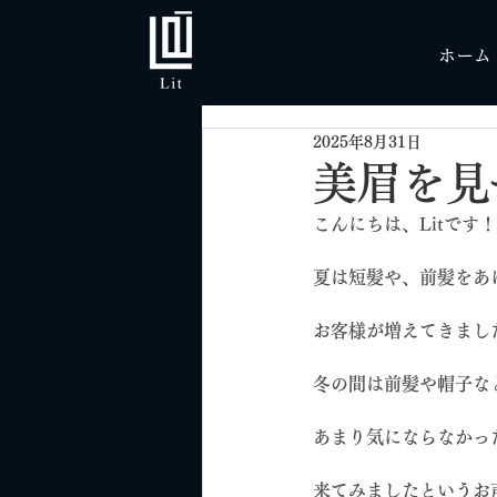
ホーム
2025年8月31日
美眉を見
こんにちは、Litです！
夏は短髪や、前髪をあ
お客様が増えてきまし
冬の間は前髪や帽子な
あまり気にならなかっ
来てみましたというお